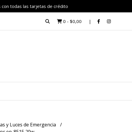
 con todas las tarjetas de crédito
0
-
$0,00
nas y Luces de Emergencia
er ep-8515 20w