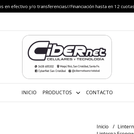
 en efectivo y/o transferencias//Financiación hasta en 12 cuotas
INICIO
PRODUCTOS
CONTACTO
Inicio
Linter
Linterna Ecopow