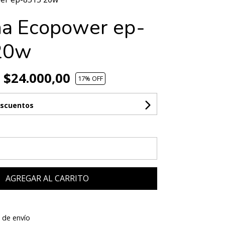
na Ecopower ep-
20w
$24.000,00
17
% OFF
escuentos
AGREGAR AL CARRITO
 de envío