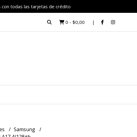
 con todas las tarjetas de crédito
0
-
$0,00
res
Samsung
 A17 4/128gb