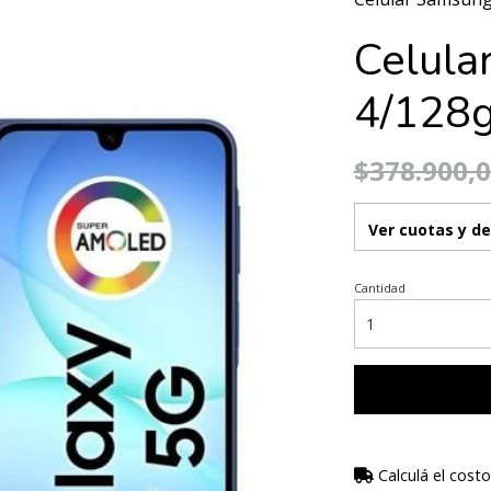
Celula
4/128
$378.900,
Ver cuotas y d
Cantidad
Calculá el costo