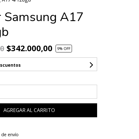
r Samsung A17
gb
$342.000,00
00
9
% OFF
escuentos
AGREGAR AL CARRITO
 de envío